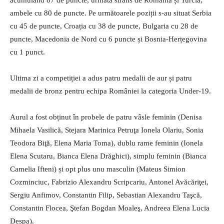
ambele cu 80 de puncte. Pe următoarele poziții s-au situat Serbia
cu 45 de puncte, Croația cu 38 de puncte, Bulgaria cu 28 de
puncte, Macedonia de Nord cu 6 puncte și Bosnia-Herțegovina
cu 1 punct.
Ultima zi a competiției a adus patru medalii de aur și patru
medalii de bronz pentru echipa României la categoria Under-19.
Aurul a fost obținut în probele de patru vâsle feminin (Denisa
Mihaela Vasilică, Stejara Marinica Petruţa Ionela Olariu, Sonia
Teodora Biţă, Elena Maria Toma), dublu rame feminin (Ionela
Elena Scutaru, Bianca Elena Drăghici), simplu feminin (Bianca
Camelia Ifteni) și opt plus unu masculin (Mateus Simion
Cozminciuc, Fabrizio Alexandru Scripcariu, Antonel Avăcăriţei,
Sergiu Anfimov, Constantin Filip, Sebastian Alexandru Taşcă,
Constantin Flocea, Ştefan Bogdan Moaleş, Andreea Elena Lucia
Despa).