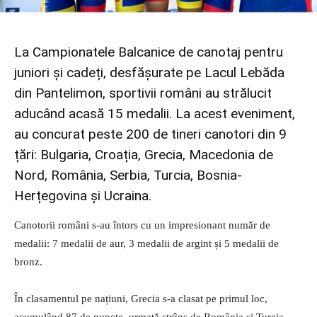
La Campionatele Balcanice de canotaj pentru
juniori și cadeți, desfășurate pe Lacul Lebăda
din Pantelimon, sportivii români au strălucit
aducând acasă 15 medalii. La acest eveniment,
au concurat peste 200 de tineri canotori din 9
țări: Bulgaria, Croația, Grecia, Macedonia de
Nord, România, Serbia, Turcia, Bosnia-
Herțegovina și Ucraina.
Canotorii români s-au întors cu un impresionant număr de
medalii: 7 medalii de aur, 3 medalii de argint și 5 medalii de
bronz.
În clasamentul pe națiuni, Grecia s-a clasat pe primul loc,
acumulând 87 de puncte, urmată strâns de România și Turcia,