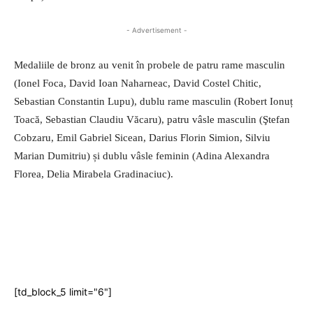
- Advertisement -
Medaliile de bronz au venit în probele de patru rame masculin
(Ionel Foca, David Ioan Naharneac, David Costel Chitic,
Sebastian Constantin Lupu), dublu rame masculin (Robert Ionuț
Toacă, Sebastian Claudiu Văcaru), patru vâsle masculin (Ştefan
Cobzaru, Emil Gabriel Sicean, Darius Florin Simion, Silviu
Marian Dumitriu) și dublu vâsle feminin (Adina Alexandra
Florea, Delia Mirabela Gradinaciuc).
[td_block_5 limit="6"]