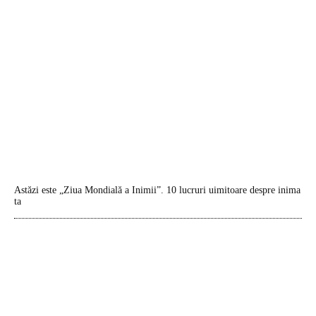
Astăzi este „Ziua Mondială a Inimii”. 10 lucruri uimitoare despre inima
ta