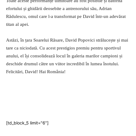
Toate aceste performanțe uimitoare au fost posibile și datorită
efortului și ghidării deosebite a antrenorului său, Adrian
Rădulescu, omul care l-a transformat pe David într-un adevărat
titan al apei.
Astăzi, în țara Soarelui Răsare, David Popovici strălucește și mai
tare ca niciodată. Cu acest prestigios premiu pentru sportivul
anului, el își consolidează locul în galeria marilor campioni și
deschide drumul către un viitor incredibil în lumea înotului.
Felicitări, David! Hai România!
[td_block_5 limit="6"]