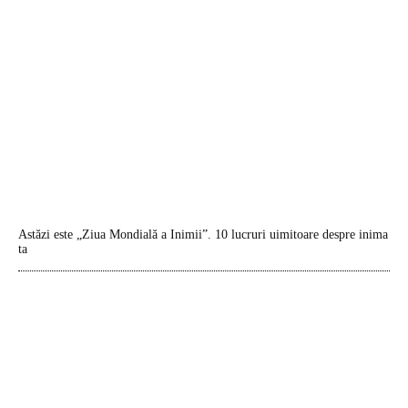
Astăzi este „Ziua Mondială a Inimii”. 10 lucruri uimitoare despre inima
ta