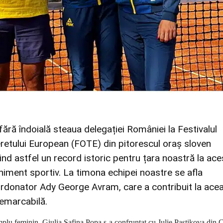
fără îndoială steaua delegației României la Festivalul
eretului European (FOTE) din pitorescul oraș sloven
ind astfel un record istoric pentru țara noastră la ace
niment sportiv. La timona echipei noastre se afla
rdonator Ady George Avram, care a contribuit la ace
emarcabilă.
mplu feminin, Giulia Safina Popa s-a confruntat cu Julie Pastikova din 