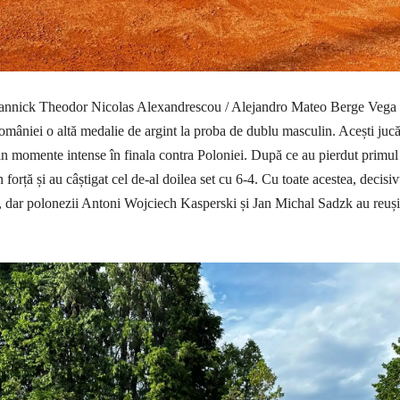
Yannick Theodor Nicolas Alexandrescou / Alejandro Mateo Berge Vega
âniei o altă medalie de argint la proba de dublu masculin. Acești jucă
in momente intense în finala contra Poloniei. După ce au pierdut primul
n forță și au câștigat cel de-al doilea set cu 6-4. Cu toate acestea, decisiv
, dar polonezii Antoni Wojciech Kasperski și Jan Michal Sadzk au reuși