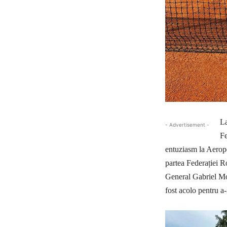
La
- Advertisement -
Fe
entuziasm la Aerop
partea Federației 
General Gabriel Mor
fost acolo pentru a-i 