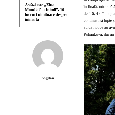
Astăzi este „Ziua
în finală, într-o bă
Mondială a Inimii”. 10
de 4-6, 4-6 în fața 
lucruri uimitoare despre
inima ta
continuat să lupte ș
au dat tot ce au av
Pohankova, dar au f
bogdan