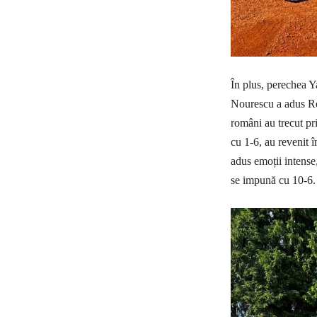
În plus, perechea 
Nourescu a adus Rom
români au trecut pr
cu 1-6, au revenit î
adus emoții intense
se impună cu 10-6.