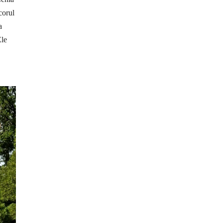
corul
a
Ele