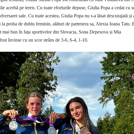
tălie acerbă pe teren. Cu toate eforturile depuse, Giulia Popa a cedat cu s
adversarei sale. Cu toate acestea, Giulia Popa nu s-a lăsat descurajată și 
i la proba de dublu feminin, alături de partenera sa, Alexia Ioana Tatu. 
ut mai bun în fața sportivelor din Slovacia, Sona Depesova și Mia
ost învinse cu un scor strâns de 3-6, 6-4, 1-10.