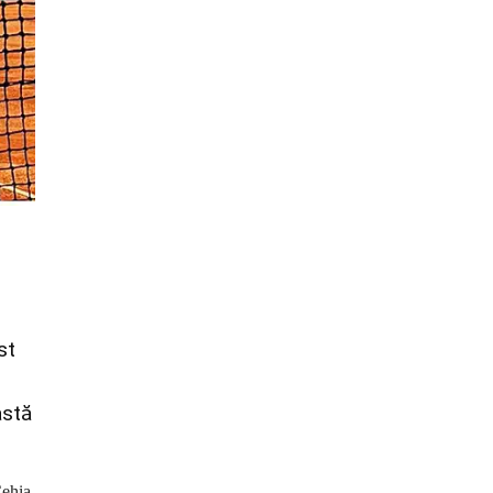
st
astă
Cehia