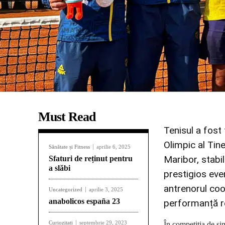
Must Read
Tenisul a fost 
Olimpic al Tin
Sănătate și Fitness
aprilie 6, 2025
Maribor, stabil
Sfaturi de reținut pentru
a slăbi
prestigios eve
antrenorul coo
Uncategorized
aprilie 3, 2025
anabolicos españa 23
performanță r
Curiozitati
septembrie 29, 2023
În competiția de si