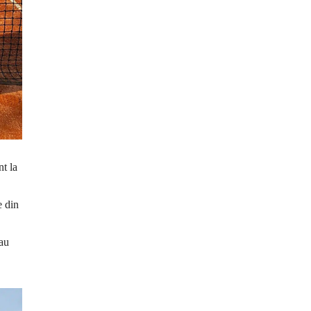
nt la
e din
 au