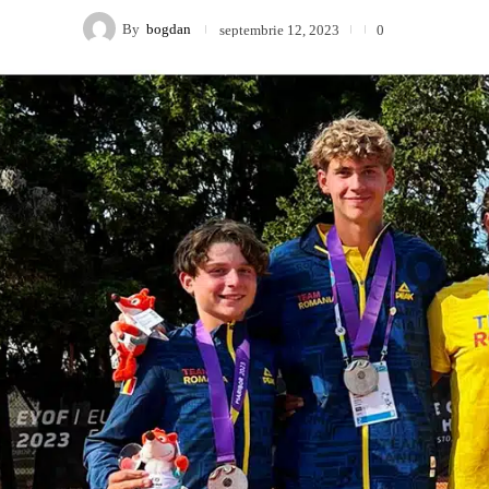
By
bogdan
septembrie 12, 2023
0