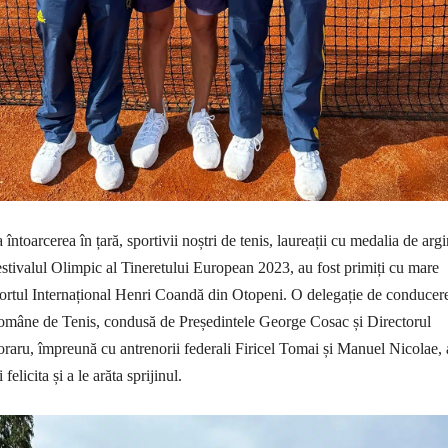
 întoarcerea în țară, sportivii noștri de tenis, laureații cu medalia de argi
stivalul Olimpic al Tineretului European 2023, au fost primiți cu mare
ortul Internațional Henri Coandă din Otopeni. O delegație de conducer
Române de Tenis, condusă de Președintele George Cosac și Directorul
aru, împreună cu antrenorii federali Firicel Tomai și Manuel Nicolae,
felicita și a le arăta sprijinul.