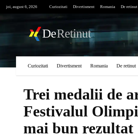
joi, august 6, 2026
Curiozitati
Divertisment
Romania
De retinut
De
Retinut
Curiozitati
Divertisment
Romania
De retinut
Trei medalii de a
Festivalul Olimpi
mai bun rezultat 