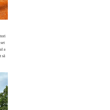
tori
 set
ul a
t să