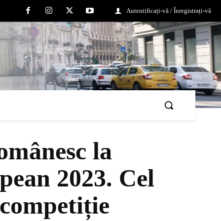
Autentificați-vă / Înregistrați-vă
românesc la
opean 2023. Cel
 competiție