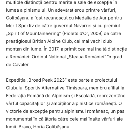
multiple distincții pentru meritele sale de excepție în
lumea alpinismului. Un adevărat erou printre vârfuri,
Colibășanu a fost recunoscut cu Medalia de Aur pentru
Merit Sportiv de către guvernul Navarrei și cu premiul
„Spirit of Mountaineering” (Piolets d’Or, 2009) de către
prestigiosul British Alpine Club, cel mai vechi club
montan din lume. În 2017, a primit cea mai înaltă distincție
a României: Ordinul Național „Steaua României” în grad
de Cavaler.
Expediția „Broad Peak 2023” este parte a proiectului
Clubului Sportiv Alternative Timișoara, membru afiliat la
Federația Română de Alpinism și Escaladă, reprezentând
vârful capacităților și ambițiilor alpinistice românești. O
victorie de excepție pentru alpinismul românesc, un pas
monumental în călătoria către cele mai înalte vârfuri ale
lumii. Bravo, Horia Colibășanu!