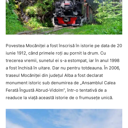
Povestea Mocăniței a fost înscrisă în istorie pe data de 20
iunie 1912, când primele roți au pornit la drum. Cu
trecerea vremii, sunetul ei s-a estompat, iar în anul 1998
a fost închisă în uitare. Dar nu pentru totdeauna. În 2006,
traseul Mocăniței din județul Alba a fost declarat
monument istoric sub denumirea de „Ansamblul Calea
Ferată Îngustă Abrud-Vidolm”, într-o tentativă de a
readuce la viață această istorie de o frumusețe unică.