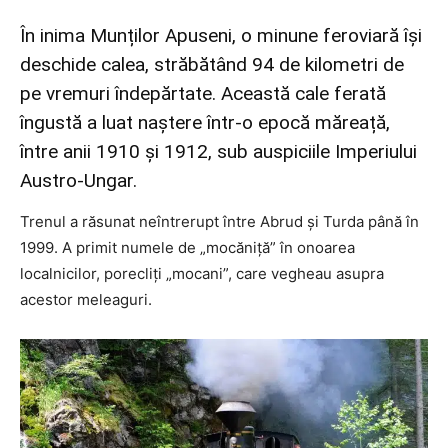
În inima Munților Apuseni, o minune feroviară își
deschide calea, străbătând 94 de kilometri de
pe vremuri îndepărtate. Această cale ferată
îngustă a luat naștere într-o epocă măreață,
între anii 1910 și 1912, sub auspiciile Imperiului
Austro-Ungar.
Trenul a răsunat neîntrerupt între Abrud și Turda până în
1999. A primit numele de „mocăniță” în onoarea
localnicilor, porecliți „mocani”, care vegheau asupra
acestor meleaguri.