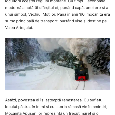
locuitorii acestei regiuni montane. Cu timpul, economia
modernă a hotărât sfârșitul ei, punând capăt unei ere și a
unui simbol, Vechiul Moților. Până în anii ’90, mocănița era
sursa principală de transport, purtând vise și destine pe
Valea Arieșului.
Astăzi, povestea ei își așteaptă renașterea. Cu sufletul
locului păstrat în inimi și cu istoria rămasă vie în amintiri,
Mocănița Apusenilor reprezintă un trecut măreț și o