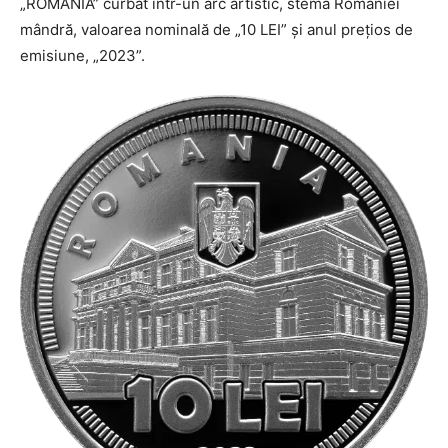
„ROMANIA” curbat într-un arc artistic, stema României
mândră, valoarea nominală de „10 LEI” și anul prețios de
emisiune, „2023”.