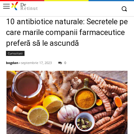
De
Retinut
10 antibiotice naturale: Secretele pe
care marile companii farmaceutice
preferă să le ascundă
Curiozitati
bogdan
-
septembrie 17, 2023
0