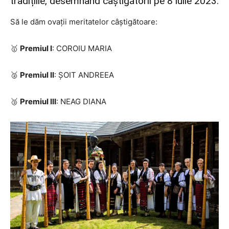
tradițiile, desemnând câștigătorii pe 8 iulie 2023.
Să le dăm ovații meritatelor câștigătoare:
🥇
Premiul I
: COROIU MARIA
🥈
Premiul II
: ȘOIT ANDREEA
🥉
Premiul III
: NEAG DIANA