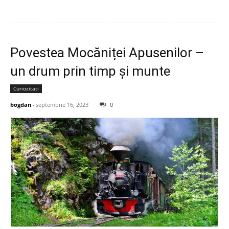
Povestea Mocăniței Apusenilor –
un drum prin timp și munte
Curiozitati
bogdan
-
septembrie 16, 2023
0