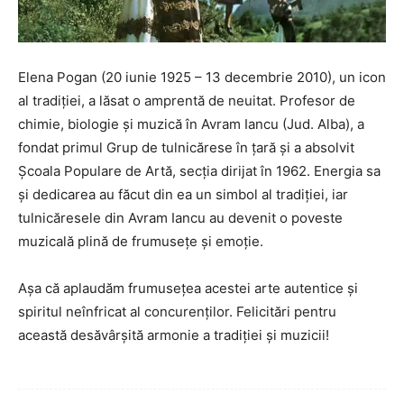
Elena Pogan (20 iunie 1925 – 13 decembrie 2010), un icon
al tradiției, a lăsat o amprentă de neuitat. Profesor de
chimie, biologie și muzică în Avram Iancu (Jud. Alba), a
fondat primul Grup de tulnicărese în țară și a absolvit
Școala Populare de Artă, secția dirijat în 1962. Energia sa
și dedicarea au făcut din ea un simbol al tradiției, iar
tulnicăresele din Avram Iancu au devenit o poveste
muzicală plină de frumusețe și emoție.
Așa că aplaudăm frumusețea acestei arte autentice și
spiritul neînfricat al concurenților. Felicitări pentru
această desăvârșită armonie a tradiției și muzicii!