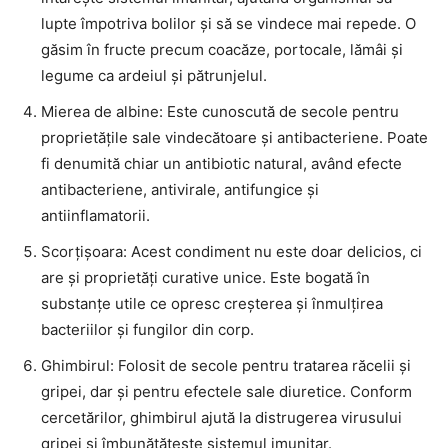
lupte împotriva bolilor și să se vindece mai repede. O
găsim în fructe precum coacăze, portocale, lămâi și
legume ca ardeiul și pătrunjelul.
Mierea de albine: Este cunoscută de secole pentru
proprietățile sale vindecătoare și antibacteriene. Poate
fi denumită chiar un antibiotic natural, având efecte
antibacteriene, antivirale, antifungice și
antiinflamatorii.
Scorțișoara: Acest condiment nu este doar delicios, ci
are și proprietăți curative unice. Este bogată în
substanțe utile ce opresc creșterea și înmulțirea
bacteriilor și fungilor din corp.
Ghimbirul: Folosit de secole pentru tratarea răcelii și
gripei, dar și pentru efectele sale diuretice. Conform
cercetărilor, ghimbirul ajută la distrugerea virusului
gripei și îmbunătățește sistemul imunitar.