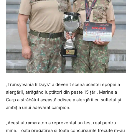
„Transylvania 6 Days” a devenit scena acestei epopei a
alergării, atrăgând luptători din peste 15 țări. Marinela
Carp a străbătut această odisee a alergării cu sufletul și
ambiția unui adevărat campion.
„Acest ultramaraton a reprezentat un test real pentru
mine. Toată pregătirea și toate concursurile trecute m-au