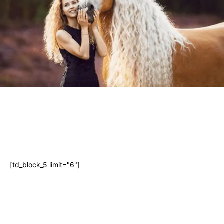
[td_block_5 limit="6"]