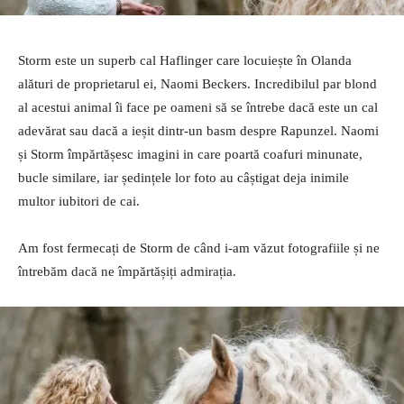
Storm este un superb cal Haflinger care locuiește în Olanda
alături de proprietarul ei, Naomi Beckers. Incredibilul par blond
al acestui animal îi face pe oameni să se întrebe dacă este un cal
adevărat sau dacă a ieșit dintr-un basm despre Rapunzel. Naomi
și Storm împărtășesc imagini in care poartă coafuri minunate,
bucle similare, iar ședințele lor foto au câștigat deja inimile
multor iubitori de cai.
Am fost fermecați de Storm de când i-am văzut fotografiile și ne
întrebăm dacă ne împărtășiți admirația.