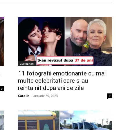
Curiozitati
n
11 fotografii emotionante cu mai
multe celebritati care s-au
reintalnit dupa ani de zile
0
Catalin
-
ianuarie 30, 2023
0