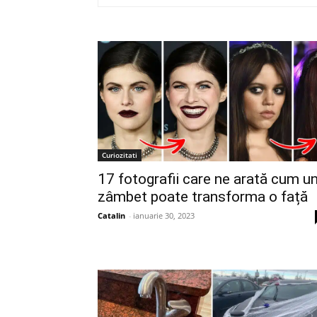
Curiozitati
17 fotografii care ne arată cum u
zâmbet poate transforma o față
Catalin
-
ianuarie 30, 2023