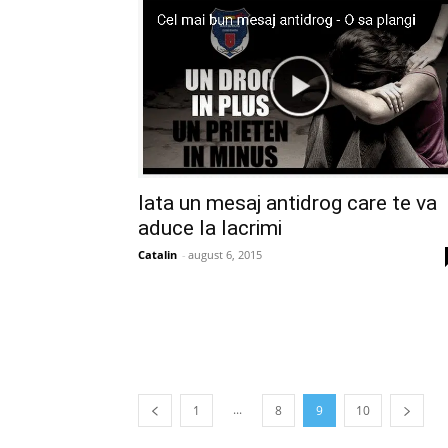
Iata un mesaj antidrog care te va
aduce la lacrimi
Catalin
-
august 6, 2015
...
1
8
9
10