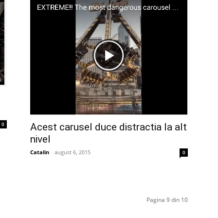
0
Acest carusel duce distractia la alt
nivel
Catalin
-
august 6, 2015
0
Pagina 9 din 10