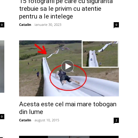
15 fotografii pe care cu siguranta
trebuie sa le privim cu atentie
pentru a le intelege
Catalin
-
ianuarie 30, 2023
0
0
Acesta este cel mai mare tobogan
din lume
0
Catalin
-
august 10, 2015
2