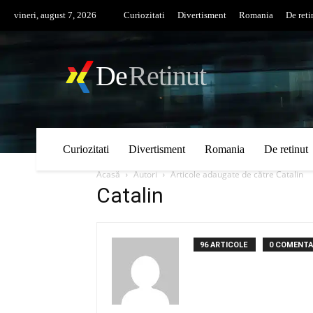
vineri, august 7, 2026
Curiozitati
Divertisment
Romania
De reti
De
Retinut
Curiozitati
Divertisment
Romania
De retinut
Acasă
Autori
Articole adaugate de către Catalin
Catalin
96 ARTICOLE
0 COMENTA