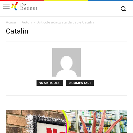
De
Retinut
Acasă
Autori
Articole adaugate de către Catalin
Catalin
96 ARTICOLE
0 COMENTARII