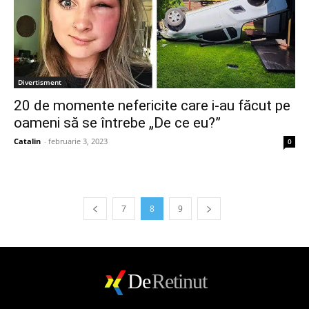
Divertisment
20 de momente nefericite care i-au făcut pe
oameni să se întrebe „De ce eu?”
Catalin
-
februarie 3, 2023
0
7
8
9
De
Retinut