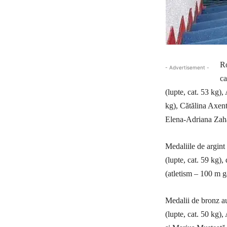
Ro
- Advertisement -
ca
(lupte, cat. 53 kg)
kg), Cătălina Axent
Elena-Adriana Zahar
Medaliile de argint
(lupte, cat. 59 kg)
(atletism – 100 m ga
Medalii de bronz au
(lupte, cat. 50 kg),