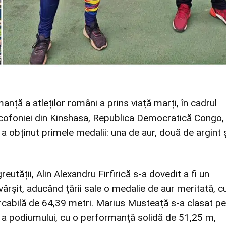
nță a atleților români a prins viață marți, în cadrul
cofoniei din Kinshasa, Republica Democratică Congo,
 obținut primele medalii: una de aur, două de argint 
eutății, Alin Alexandru Firfirică s-a dovedit a fi un
rșit, aducând țării sale o medalie de aur meritată, c
cabilă de 64,39 metri. Marius Musteață s-a clasat pe
a a podiumului, cu o performanță solidă de 51,25 m,