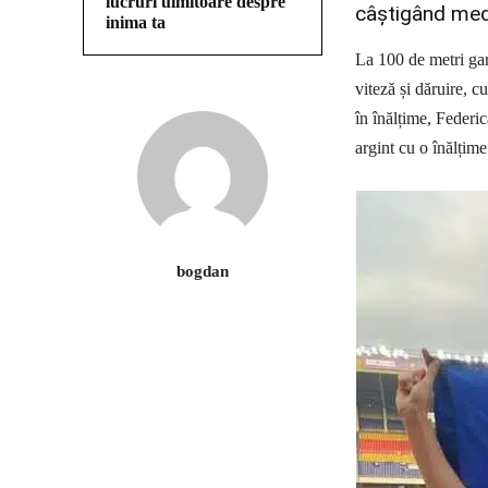
lucruri uimitoare despre
câștigând med
inima ta
La 100 de metri gar
viteză și dăruire, 
în înălțime, Federi
argint cu o înălțime
bogdan