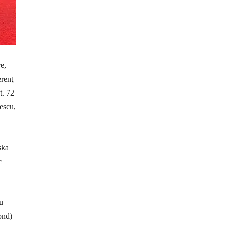
e,
erenţ
t. 72
escu,
ska
c
u
ond)