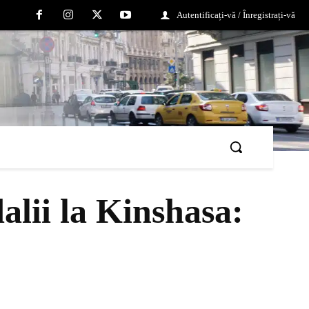
Autentificați-vă / Înregistrați-vă
alii la Kinshasa: