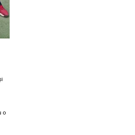
și
u o