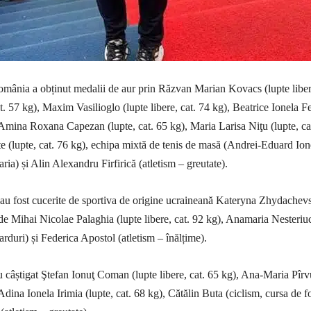
mânia a obținut medalii de aur prin Răzvan Marian Kovacs (lupte liber
t. 57 kg), Maxim Vasilioglo (lupte libere, cat. 74 kg), Beatrice Ionela F
, Amina Roxana Capezan (lupte, cat. 65 kg), Maria Larisa Niţu (lupte, ca
e (lupte, cat. 76 kg), echipa mixtă de tenis de masă (Andrei-Eduard Ion
ia) și Alin Alexandru Firfirică (atletism – greutate).
 au fost cucerite de sportiva de origine ucraineană Kateryna Zhydachev
, de Mihai Nicolae Palaghia (lupte libere, cat. 92 kg), Anamaria Nesteriu
rduri) și Federica Apostol (atletism – înălțime).
 câștigat Ştefan Ionuţ Coman (lupte libere, cat. 65 kg), Ana-Maria Pîrv
 Adina Ionela Irimia (lupte, cat. 68 kg), Cătălin Buta (ciclism, cursa de f