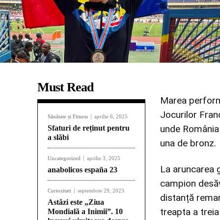
Must Read
Marea performa
Jocurilor Fran
Sănătate și Fitness
aprilie 6, 2025
unde România a
Sfaturi de reținut pentru
a slăbi
una de bronz.
Uncategorized
aprilie 3, 2025
La aruncarea gr
anabolicos españa 23
campion desăvâ
Curiozitati
septembrie 29, 2023
distanță remar
Astăzi este „Ziua
treapta a trei
Mondială a Inimii”. 10