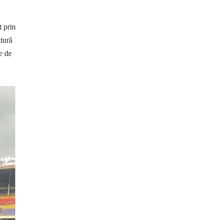
t prin
itură
e de