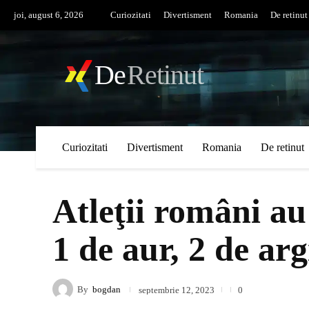
joi, august 6, 2026
Curiozitati
Divertisment
Romania
De retinut
De
Retinut
Curiozitati
Divertisment
Romania
De retinut
Atleţii români au
1 de aur, 2 de arg
By
bogdan
septembrie 12, 2023
0