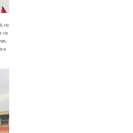
i, cu
oc cu
run,
tr-o