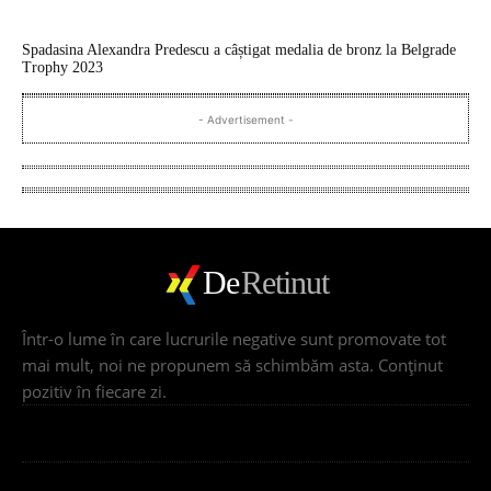
Spadasina Alexandra Predescu a câștigat medalia de bronz la Belgrade
Trophy 2023
- Advertisement -
De
Retinut
Într-o lume în care lucrurile negative sunt promovate tot
mai mult, noi ne propunem să schimbăm asta. Conţinut
pozitiv în fiecare zi.