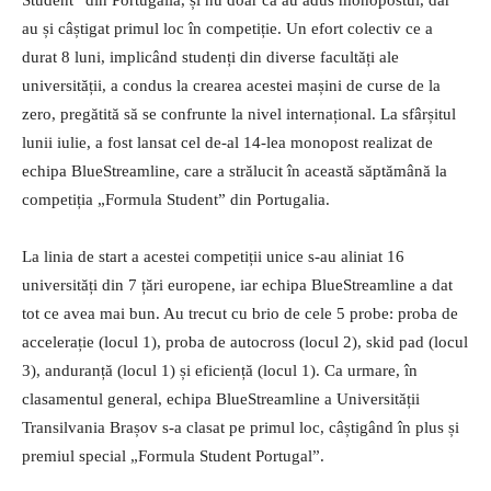
au și câștigat primul loc în competiție. Un efort colectiv ce a
durat 8 luni, implicând studenți din diverse facultăți ale
universității, a condus la crearea acestei mașini de curse de la
zero, pregătită să se confrunte la nivel internațional. La sfârșitul
lunii iulie, a fost lansat cel de-al 14-lea monopost realizat de
echipa BlueStreamline, care a strălucit în această săptămână la
competiția „Formula Student” din Portugalia.
La linia de start a acestei competiții unice s-au aliniat 16
universități din 7 țări europene, iar echipa BlueStreamline a dat
tot ce avea mai bun. Au trecut cu brio de cele 5 probe: proba de
accelerație (locul 1), proba de autocross (locul 2), skid pad (locul
3), anduranță (locul 1) și eficiență (locul 1). Ca urmare, în
clasamentul general, echipa BlueStreamline a Universității
Transilvania Brașov s-a clasat pe primul loc, câștigând în plus și
premiul special „Formula Student Portugal”.