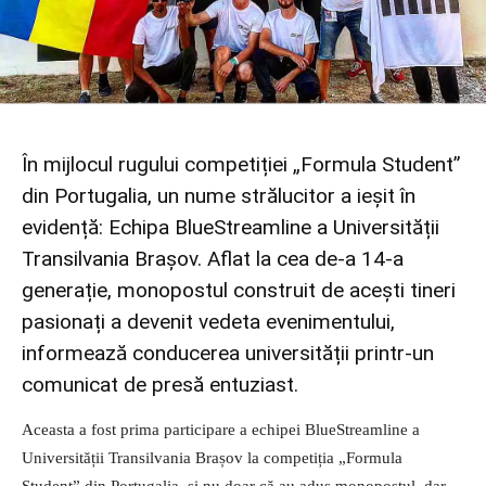
În mijlocul rugului competiției „Formula Student”
din Portugalia, un nume strălucitor a ieșit în
evidență: Echipa BlueStreamline a Universității
Transilvania Brașov. Aflat la cea de-a 14-a
generație, monopostul construit de acești tineri
pasionați a devenit vedeta evenimentului,
informează conducerea universității printr-un
comunicat de presă entuziast.
Aceasta a fost prima participare a echipei BlueStreamline a
Universității Transilvania Brașov la competiția „Formula
Student” din Portugalia, și nu doar că au adus monopostul, dar