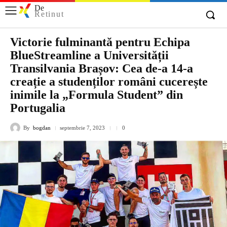
De
Retinut
Victorie fulminantă pentru Echipa
BlueStreamline a Universității
Transilvania Brașov: Cea de-a 14-a
creație a studenților români cucerește
inimile la „Formula Student” din
Portugalia
By
bogdan
septembrie 7, 2023
0