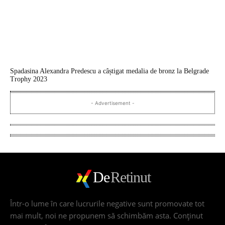
Spadasina Alexandra Predescu a câștigat medalia de bronz la Belgrade
Trophy 2023
- Advertisement -
De
Retinut
Într-o lume în care lucrurile negative sunt promovate tot
mai mult, noi ne propunem să schimbăm asta. Conţinut