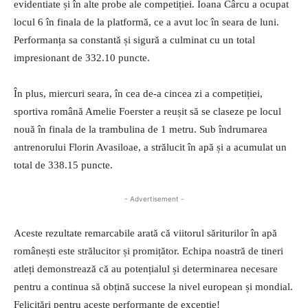
evidentiate și în alte probe ale competiției. Ioana Cârcu a ocupat
locul 6 în finala de la platformă, ce a avut loc în seara de luni.
Performanța sa constantă și sigură a culminat cu un total
impresionant de 332.10 puncte.
În plus, miercuri seara, în cea de-a cincea zi a competiției,
sportiva română Amelie Foerster a reușit să se claseze pe locul
nouă în finala de la trambulina de 1 metru. Sub îndrumarea
antrenorului Florin Avasiloae, a strălucit în apă și a acumulat un
total de 338.15 puncte.
- Advertisement -
Aceste rezultate remarcabile arată că viitorul săriturilor în apă
românești este strălucitor și promițător. Echipa noastră de tineri
atleți demonstrează că au potențialul și determinarea necesare
pentru a continua să obțină succese la nivel european și mondial.
Felicitări pentru aceste performanțe de excepție!