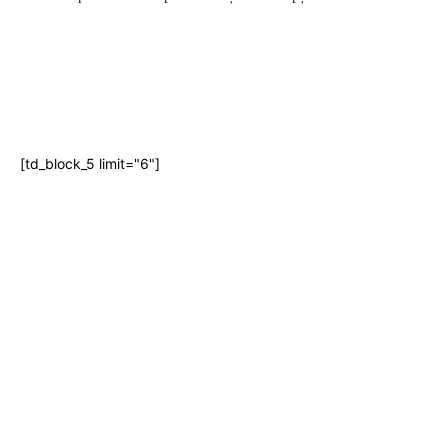
[td_block_5 limit="6"]