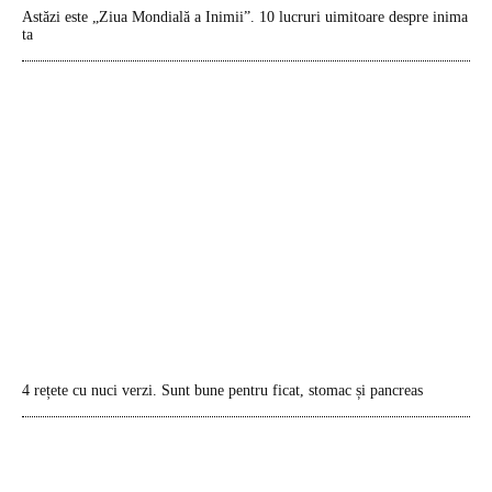
Astăzi este „Ziua Mondială a Inimii”. 10 lucruri uimitoare despre inima
ta
4 rețete cu nuci verzi. Sunt bune pentru ficat, stomac și pancreas