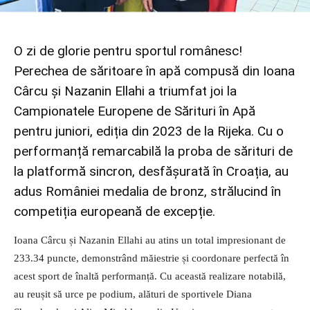
O zi de glorie pentru sportul românesc!
Perechea de săritoare în apă compusă din Ioana
Cârcu și Nazanin Ellahi a triumfat joi la
Campionatele Europene de Sărituri în Apă
pentru juniori, ediția din 2023 de la Rijeka. Cu o
performanță remarcabilă la proba de sărituri de
la platformă sincron, desfășurată în Croația, au
adus României medalia de bronz, strălucind în
competiția europeană de excepție.
Ioana Cârcu și Nazanin Ellahi au atins un total impresionant de
233.34 puncte, demonstrând măiestrie și coordonare perfectă în
acest sport de înaltă performanță. Cu această realizare notabilă,
au reușit să urce pe podium, alături de sportivele Diana