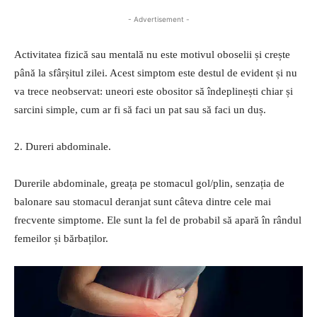
- Advertisement -
Activitatea fizică sau mentală nu este motivul oboselii și crește
până la sfârșitul zilei. Acest simptom este destul de evident și nu
va trece neobservat: uneori este obositor să îndeplinești chiar și
sarcini simple, cum ar fi să faci un pat sau să faci un duș.
2. Dureri abdominale.
Durerile abdominale, greața pe stomacul gol/plin, senzația de
balonare sau stomacul deranjat sunt câteva dintre cele mai
frecvente simptome. Ele sunt la fel de probabil să apară în rândul
femeilor și bărbaților.