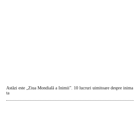
Astăzi este „Ziua Mondială a Inimii”. 10 lucruri uimitoare despre inima
ta