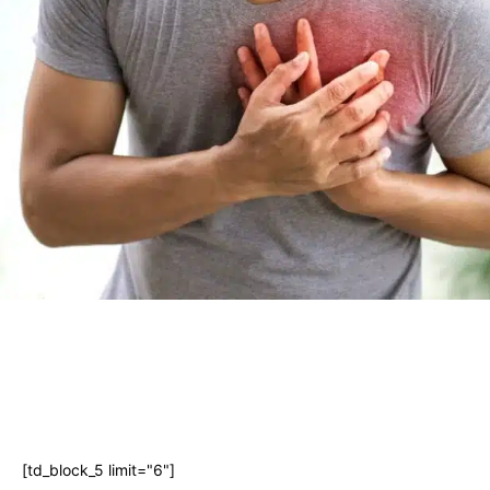
[td_block_5 limit="6"]