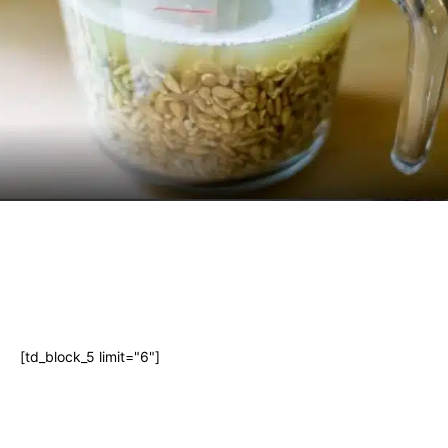
[td_block_5 limit="6"]