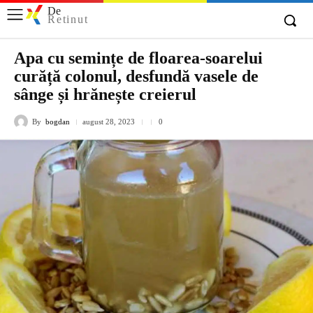
De
Retinut
Apa cu semințe de floarea-soarelui
curăță colonul, desfundă vasele de
sânge și hrănește creierul
By
bogdan
august 28, 2023
0