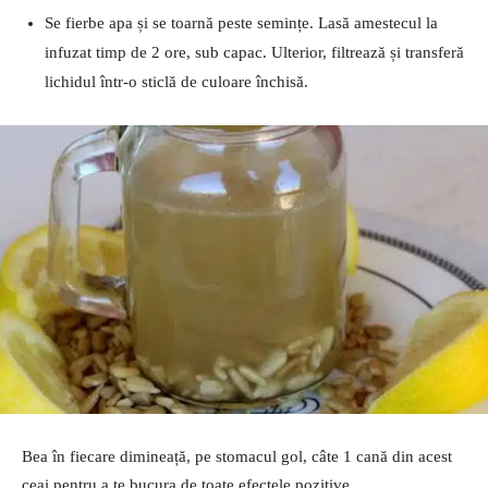
Se fierbe apa și se toarnă peste semințe. Lasă amestecul la
infuzat timp de 2 ore, sub capac. Ulterior, filtrează și transferă
lichidul într-o sticlă de culoare închisă.
Bea în fiecare dimineață, pe stomacul gol, câte 1 cană din acest
ceai pentru a te bucura de toate efectele pozitive.