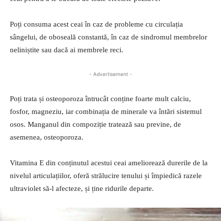
Poți consuma acest ceai în caz de probleme cu circulația
sângelui, de oboseală constantă, în caz de sindromul membrelor
neliniștite sau dacă ai membrele reci.
- Advertisement -
Poți trata și osteoporoza întrucât conține foarte mult calciu,
fosfor, magneziu, iar combinația de minerale va întări sistemul
osos. Manganul din compoziție tratează sau previne, de
asemenea, osteoporoza.
Vitamina E din conținutul acestui ceai ameliorează durerile de la
nivelul articulațiilor, oferă strălucire tenului și împiedică razele
ultraviolet să-l afecteze, și ține ridurile departe.