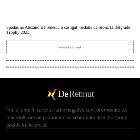
Spadasina Alexandra Predescu a câștigat medalia de bronz la Belgrade
Trophy 2023
- Advertisement -
De
Retinut
Într-o lume în care lucrurile negative sunt promovate tot
mai mult, noi ne propunem să schimbăm asta. Conţinut
pozitiv în fiecare zi.