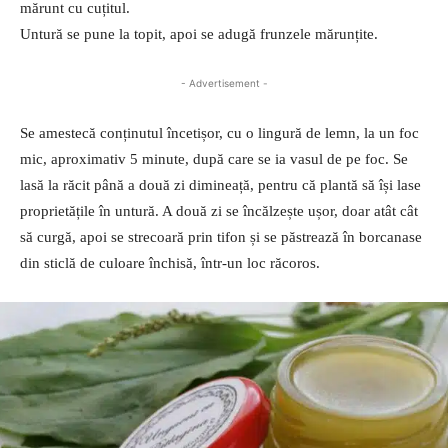
mărunt cu cuțitul.
Untură se pune la topit, apoi se adugă frunzele mărunțite.
- Advertisement -
Se amestecă conținutul încetișor, cu o lingură de lemn, la un foc
mic, aproximativ 5 minute, după care se ia vasul de pe foc. Se
lasă la răcit până a două zi dimineață, pentru că plantă să își lase
proprietățile în untură. A două zi se încălzește ușor, doar atât cât
să curgă, apoi se strecoară prin tifon și se păstrează în borcanase
din sticlă de culoare închisă, într-un loc răcoros.