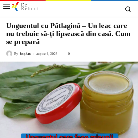
De
Retinut
Unguentul cu Pătlagină – Un leac care
nu trebuie să-ți lipsească din casă. Cum
se prepară
By
bogdan
august 4, 2023
0