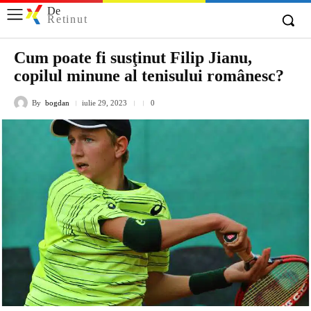
De
Retinut
Cum poate fi susţinut Filip Jianu,
copilul minune al tenisului românesc?
By
bogdan
iulie 29, 2023
0