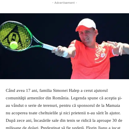
- Advertisement -
Când avea 17 ani, familia Simonei Halep a cerut ajutorul
comunităţii armenilor din România. Legenda spune că aceştia şi-
au vândut o serie de terenuri, pentru că sponsorul de la Mamaia
nu acoperea toate cheltuielile şi nici prietenii n-au sărit în ajutor.
După zece ani, încasările sale din tenis se ridică la aproape 30 de
milioane de dolari. Predestinat să fie vedetă, Florin Jianu a jucat