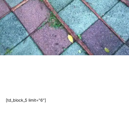
[td_block_5 limit="6"]