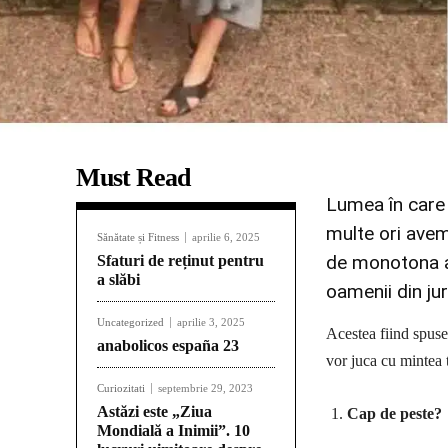
Must Read
Lumea în care 
multe ori avem
Sănătate și Fitness
aprilie 6, 2025
de monotona ar
Sfaturi de reținut pentru
a slăbi
oamenii din ju
Uncategorized
aprilie 3, 2025
Acestea fiind spuse 
anabolicos españa 23
vor juca cu mintea 
Curiozitati
septembrie 29, 2023
Astăzi este „Ziua
Cap de peste?
Mondială a Inimii”. 10