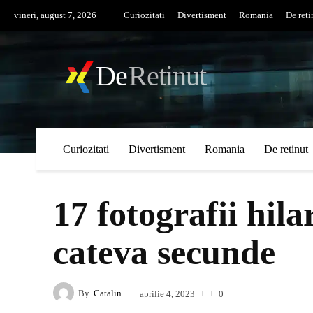
vineri, august 7, 2026
Curiozitati
Divertisment
Romania
De reti
De
Retinut
Curiozitati
Divertisment
Romania
De retinut
17 fotografii hila
cateva secunde
By
Catalin
aprilie 4, 2023
0