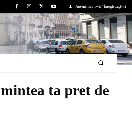
Autentificați-vă / Înregistrați-vă
u mintea ta pret de