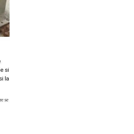
e
e si
i la
re se