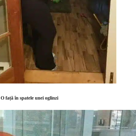
 O față în spatele unei oglinzi