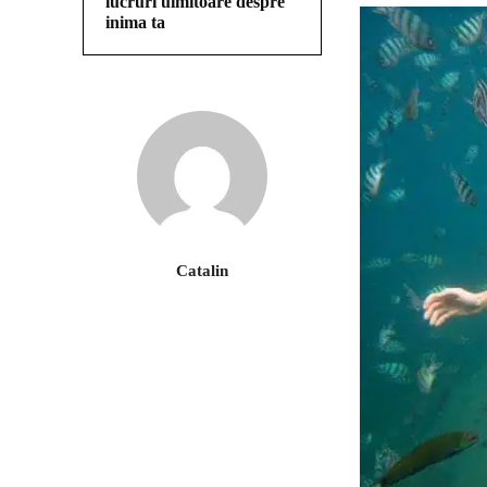
lucruri uimitoare despre
inima ta
Catalin