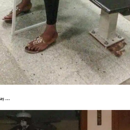
iaș …