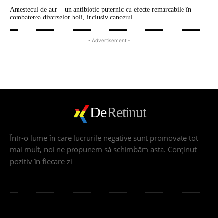
Amestecul de aur – un antibiotic puternic cu efecte remarcabile în
combaterea diverselor boli, inclusiv cancerul
- Advertisement -
De
Retinut
Într-o lume în care lucrurile negative sunt promovate tot
mai mult, noi ne propunem să schimbăm asta. Conţinut
pozitiv în fiecare zi.