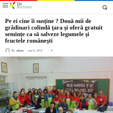
De
Retinut
Pe ei cine îi susține ? Două mii de
grădinari colindă ţara şi oferă gratuit
seminţe ca să salveze legumele şi
fructele româneşti
By
admin
mai 6, 2019
0