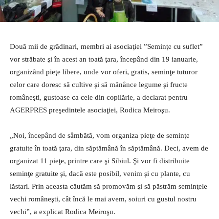
Două mii de grădinari, membri ai asociaţiei ”Seminţe cu suflet”
vor străbate şi în acest an toată ţara, începând din 19 ianuarie,
organizând pieţe libere, unde vor oferi, gratis, seminţe tuturor
celor care doresc să cultive şi să mănânce legume şi fructe
româneşti, gustoase ca cele din copilărie, a declarat pentru
AGERPRES preşedintele asociaţiei, Rodica Meiroşu.
„Noi, începând de sâmbătă, vom organiza pieţe de seminţe
gratuite în toată ţara, din săptămână în săptămână. Deci, avem de
organizat 11 pieţe, printre care şi Sibiul. Şi vor fi distribuite
seminţe gratuite şi, dacă este posibil, venim şi cu plante, cu
lăstari. Prin aceasta căutăm să promovăm şi să păstrăm seminţele
vechi româneşti, cât încă le mai avem, soiuri cu gustul nostru
vechi”, a explicat Rodica Meiroşu.