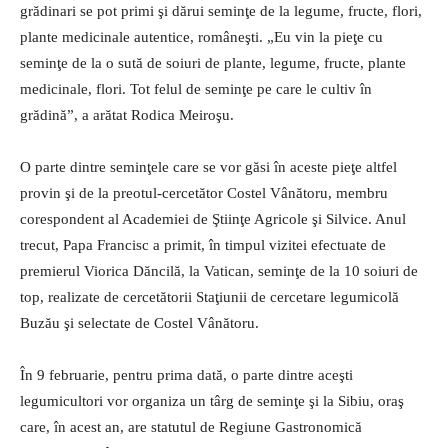
grădinari se pot primi şi dărui seminţe de la legume, fructe, flori,
plante medicinale autentice, româneşti. „Eu vin la pieţe cu
seminţe de la o sută de soiuri de plante, legume, fructe, plante
medicinale, flori. Tot felul de seminţe pe care le cultiv în
grădină”, a arătat Rodica Meiroşu.
O parte dintre seminţele care se vor găsi în aceste pieţe altfel
provin şi de la preotul-cercetător Costel Vânătoru, membru
corespondent al Academiei de Ştiinţe Agricole şi Silvice. Anul
trecut, Papa Francisc a primit, în timpul vizitei efectuate de
premierul Viorica Dăncilă, la Vatican, seminţe de la 10 soiuri de
top, realizate de cercetătorii Staţiunii de cercetare legumicolă
Buzău şi selectate de Costel Vânătoru.
În 9 februarie, pentru prima dată, o parte dintre aceşti
legumicultori vor organiza un târg de seminţe şi la Sibiu, oraş
care, în acest an, are statutul de Regiune Gastronomică