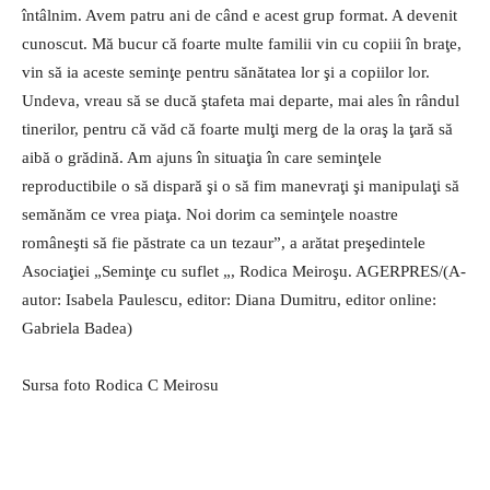
întâlnim. Avem patru ani de când e acest grup format. A devenit
cunoscut. Mă bucur că foarte multe familii vin cu copiii în braţe,
vin să ia aceste seminţe pentru sănătatea lor şi a copiilor lor.
Undeva, vreau să se ducă ştafeta mai departe, mai ales în rândul
tinerilor, pentru că văd că foarte mulţi merg de la oraş la ţară să
aibă o grădină. Am ajuns în situaţia în care seminţele
reproductibile o să dispară şi o să fim manevraţi şi manipulaţi să
semănăm ce vrea piaţa. Noi dorim ca seminţele noastre
româneşti să fie păstrate ca un tezaur”, a arătat preşedintele
Asociaţiei „Seminţe cu suflet „, Rodica Meiroşu. AGERPRES/(A-
autor: Isabela Paulescu, editor: Diana Dumitru, editor online:
Gabriela Badea)
Sursa foto Rodica C Meirosu