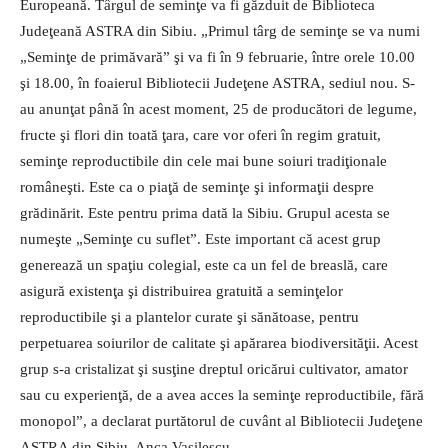
Europeană. Târgul de seminţe va fi găzduit de Biblioteca
Judeţeană ASTRA din Sibiu. „Primul târg de seminţe se va numi
„Seminţe de primăvară” şi va fi în 9 februarie, între orele 10.00
şi 18.00, în foaierul Bibliotecii Judeţene ASTRA, sediul nou. S-
au anunţat până în acest moment, 25 de producători de legume,
fructe şi flori din toată ţara, care vor oferi în regim gratuit,
seminţe reproductibile din cele mai bune soiuri tradiţionale
româneşti. Este ca o piaţă de seminţe şi informaţii despre
grădinărit. Este pentru prima dată la Sibiu. Grupul acesta se
numeşte „Seminţe cu suflet”. Este important că acest grup
generează un spaţiu colegial, este ca un fel de breaslă, care
asigură existenţa şi distribuirea gratuită a seminţelor
reproductibile şi a plantelor curate şi sănătoase, pentru
perpetuarea soiurilor de calitate şi apărarea biodiversităţii. Acest
grup s-a cristalizat şi susţine dreptul oricărui cultivator, amator
sau cu experienţă, de a avea acces la seminţe reproductibile, fără
monopol”, a declarat purtătorul de cuvânt al Bibliotecii Judeţene
ASTRA din Sibiu, Anca Vasilescu.