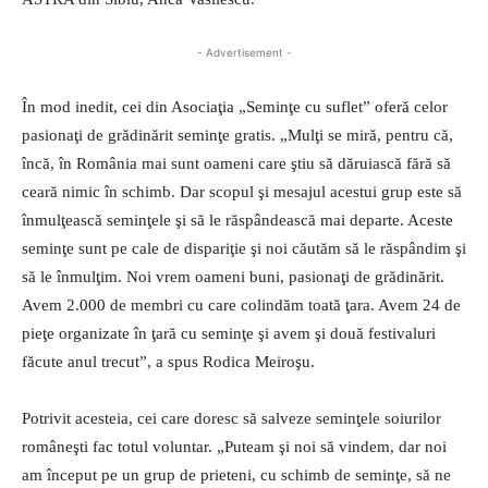
- Advertisement -
În mod inedit, cei din Asociaţia „Seminţe cu suflet” oferă celor
pasionaţi de grădinărit seminţe gratis. „Mulţi se miră, pentru că,
încă, în România mai sunt oameni care ştiu să dăruiască fără să
ceară nimic în schimb. Dar scopul şi mesajul acestui grup este să
înmulţească seminţele şi să le răspândească mai departe. Aceste
seminţe sunt pe cale de dispariţie şi noi căutăm să le răspândim şi
să le înmulţim. Noi vrem oameni buni, pasionaţi de grădinărit.
Avem 2.000 de membri cu care colindăm toată ţara. Avem 24 de
pieţe organizate în ţară cu seminţe şi avem şi două festivaluri
făcute anul trecut”, a spus Rodica Meiroşu.
Potrivit acesteia, cei care doresc să salveze seminţele soiurilor
româneşti fac totul voluntar. „Puteam şi noi să vindem, dar noi
am început pe un grup de prieteni, cu schimb de seminţe, să ne