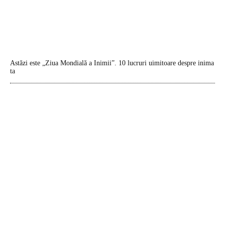
Astăzi este „Ziua Mondială a Inimii”. 10 lucruri uimitoare despre inima
ta