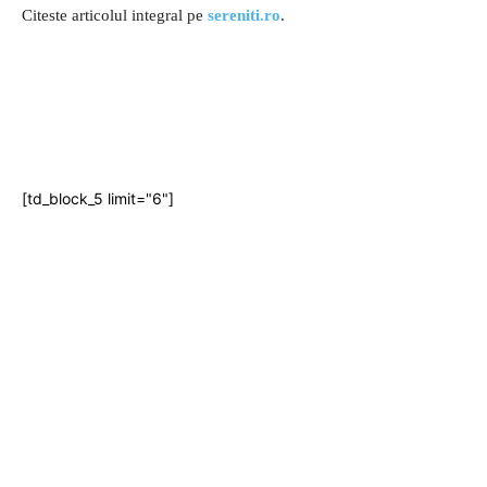
Citeste articolul integral pe
sereniti.ro
.
[td_block_5 limit="6"]