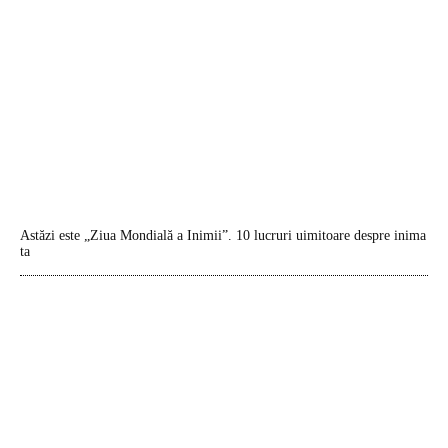
Astăzi este „Ziua Mondială a Inimii”. 10 lucruri uimitoare despre inima
ta