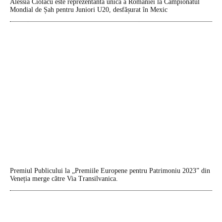
Alessia Ciolacu este reprezentanta unică a României la Campionatul
Mondial de Șah pentru Juniori U20, desfășurat în Mexic
Premiul Publicului la „Premiile Europene pentru Patrimoniu 2023” din
Veneția merge către Via Transilvanica.