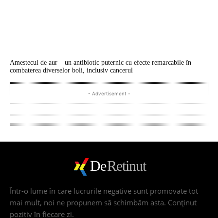
Amestecul de aur – un antibiotic puternic cu efecte remarcabile în
combaterea diverselor boli, inclusiv cancerul
- Advertisement -
De
Retinut
Într-o lume în care lucrurile negative sunt promovate tot
mai mult, noi ne propunem să schimbăm asta. Conţinut
pozitiv în fiecare zi.