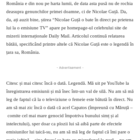
România e din nou pe harta lumii, de data asta pusă nu de rochia
deasupra genunchilor primei doamne, ci de Nicolae Guță. Da,
da, ați auzit bine, știrea “Nicolae Guță o bate în direct pe prietena
lui la o emisiune TV” apare pe homepage-ul celebrului site de
mizerii internaționale Daily Mail. Articolul continuă relatarea
bătăii, specificând printre altele că Nicolae Guță este o legendă în
țara sa, România.
- Advertisement -
Citesc și mai citesc încă o dată. Legendă. Mă uit pe YouTube la
înregistrarea emisiunii și mă înec într-un val de silă. Nu am să mă
leg de faptul că la o televiziune o femeie este bătută în direct. Nu
am să mai zic încă o dată că acel Capatos (împreună cu Măruță –
comite cel mai mare genocid împotriva bunului simț și al
intelectului), sper doar ca plozii lui să aibă parte de efectele
emisiunilor lui taică-su, nu am să mă leg de faptul că îmi pare o
regie ieftină – cine dracu’ se bate cu microfonul la gură -, nu am