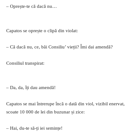
– Oprește-te că dacă nu…
Capatos se oprește o clipă din violat:
– Că dacă nu, ce, băi Consiliu’ vieții? Îmi dai amendă?
Consiliul transpirat:
– Da, da, îți dau amendă!
Capatos se mai întrerupe încă o dată din viol, vizibil enervat,
scoate 10 000 de lei din buzunar și zice:
– Hai, du-te să-ți iei semințe!