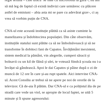
să mă leg de faptul că există indivizi care urmăresc cu plăcere
astfel de emisiuni – abia asta mi se pare cu adevărat grav-, ci aș
vrea să vorbim puțin de CNA.
CNA-ul este această instituție plătită ca să asiste cuminte la
manelizarea și îndobitocirea populației. Din câte observăm,
instituțiile statului sunt plătite ca să ne îmbolnăvească și să ne
transforme în dobitoci fani de Capatos. Învățământ inexistent,
sistem medical la pământ, vin alegerile, cumperi săracii și
bolnavii cu un kil de făină și ulei, te votează fiindcă școala nu i-a
învățat să gândească. Apoi le dai Capatos și pâine după o zi de
muncă de 12 ore în care și-au rupt spatele. Aici intervine CNA-
ul. Acest Consiliu ar trebui să ne apere pe noi de ororile de la
televizor. Că de-aia îl plătim. Dar CNA-ul e ca polițistul ăla de pe
stradă care vede un viol, se apropie de locul faptei, se uită 5
minute și îi spune agresorului: