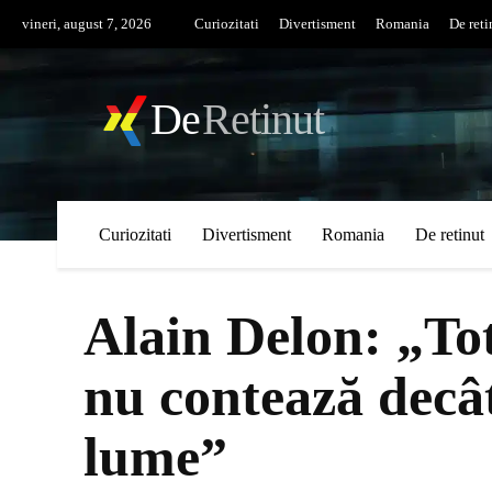
vineri, august 7, 2026
Curiozitati
Divertisment
Romania
De reti
De
Retinut
Curiozitati
Divertisment
Romania
De retinut
Alain Delon: „Tot
nu contează decât
lume”