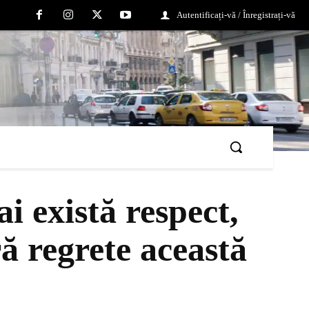
Autentificați-vă / Înregistrați-vă
i există respect,
ră regrete această