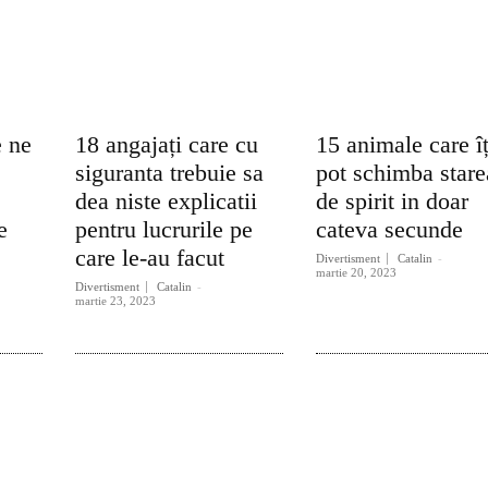
e ne
18 angajați care cu
15 animale care îț
siguranta trebuie sa
pot schimba stare
dea niste explicatii
de spirit in doar
e
pentru lucrurile pe
cateva secunde
care le-au facut
Divertisment
Catalin
-
martie 20, 2023
Divertisment
Catalin
-
martie 23, 2023