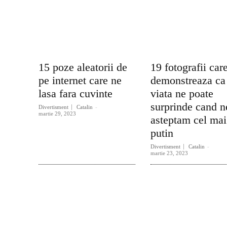
15 poze aleatorii de
19 fotografii car
pe internet care ne
demonstreaza ca
lasa fara cuvinte
viata ne poate
surprinde cand n
Divertisment
Catalin
-
martie 29, 2023
asteptam cel mai
putin
Divertisment
Catalin
-
martie 23, 2023