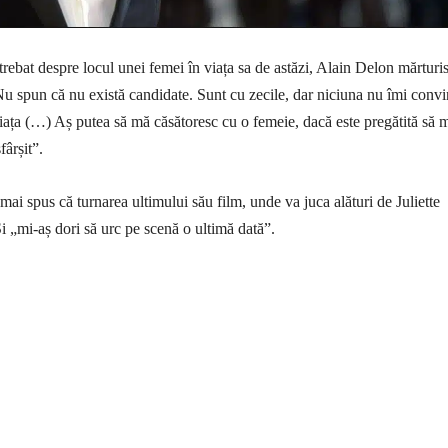
trebat despre locul unei femei în viața sa de astăzi, Alain Delon mărturis
u spun că nu există candidate. Sunt cu zecile, dar niciuna nu îmi conv
viața (…) Aș putea să mă căsătoresc cu o femeie, dacă este pregătită să 
fârșit”.
mai spus că turnarea ultimului său film, unde va juca alături de Juliette
Și „mi-aș dori să urc pe scenă o ultimă dată”.
țiune