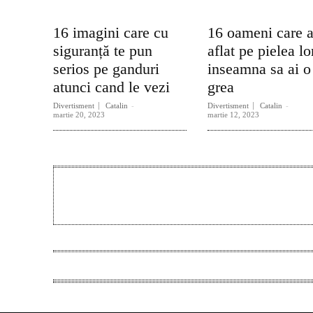
16 imagini care cu
16 oameni care 
siguranță te pun
aflat pe pielea lo
serios pe ganduri
inseamna sa ai o
atunci cand le vezi
grea
Divertisment
Catalin
-
Divertisment
Catalin
-
martie 20, 2023
martie 12, 2023