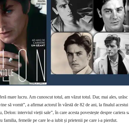
eră mare lucru. Am cunoscut totul, am văzut totul. Dar, mai ales, urăsc
ine să vomit”, a afirmat actorul în vârstă de 82 de ani, la finalul acestui
Eu, Delon: interviul vieții sale”, în care acesta povestește despre cariera s
cu familia, femeile pe care le-a iubit și prietenii pe care i-a pierdut.