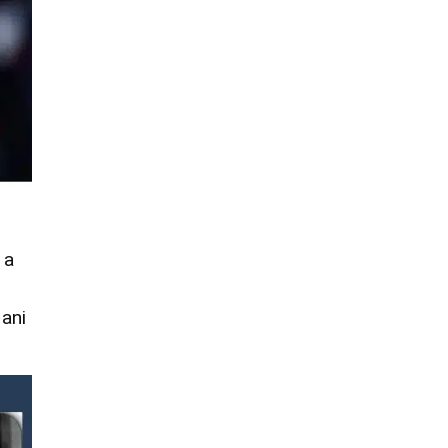
 a
 ani