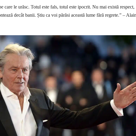
pe care le urăsc. Totul este fals, totul este ipocrit. Nu mai există respect,
ntează decât banii. Știu ca voi părăsi această lume fără regrete.” – Alai