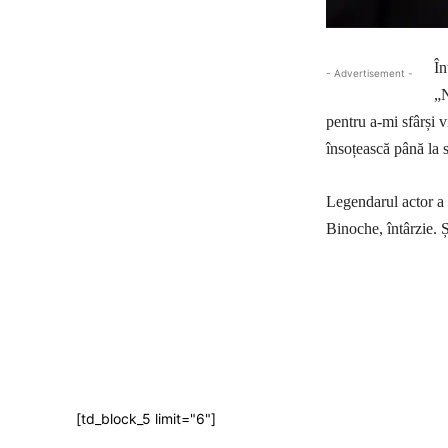
În
- Advertisement -
„N
pentru a-mi sfârși 
însoțească până la s
Legendarul actor a 
Binoche, întârzie. 
Ac
[td_block_5 limit="6"]