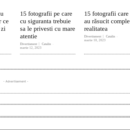
au
15 fotografii pe care
15 fotografii care
r ce
cu siguranta trebuie
au răsucit comple
 zi
sa le privesti cu mare
realitatea
atentie
Divertisment
Catalin
-
martie 10, 2023
Divertisment
Catalin
-
martie 12, 2023
- Advertisement -