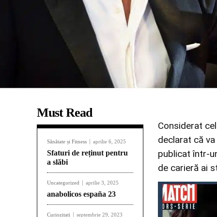
Must Read
Considerat cel
declarat că va 
Sănătate și Fitness
aprilie 6, 2025
publicat într-
Sfaturi de reținut pentru
a slăbi
de carieră ai s
Uncategorized
aprilie 3, 2025
anabolicos españa 23
Curiozitati
septembrie 29, 2023