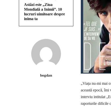
Astăzi este „Ziua
Mondială a Inimii”. 10
lucruri uimitoare despre
inima ta
bogdan
„Viața nu-mi mai of
această epocă, îmi v
interviu intitulat „
raporturile dificile 