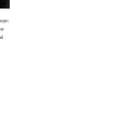
ește:
ine
mă