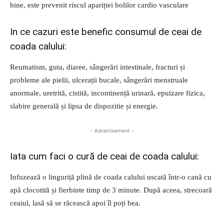
bine, este prevenit riscul apariției bolilor cardio vasculare
In ce cazuri este benefic consumul de ceai de
coada calului:
Reumatism, guta, diaree, sângerări intestinale, fracturi și
probleme ale pielii, ulcerații bucale, sângerări menstruale
anormale, uretrită, cistită, incontinență urinară, epuizare fizica,
slabire generală și lipsa de dispozitie și energie.
- Advertisement -
Iata cum faci o cură de ceai de coada calului:
Infuzează o linguriță plină de coada calului uscată într-o cană cu
apă clocotită și fierbinte timp de 3 minute. După aceea, strecoară
ceaiul, lasă să se răcească apoi îl poți bea.