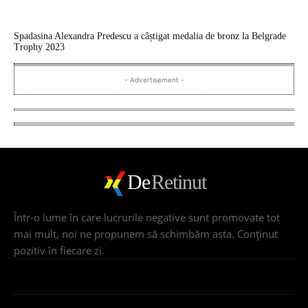
Spadasina Alexandra Predescu a câștigat medalia de bronz la Belgrade
Trophy 2023
- Advertisement -
De
Retinut
Într-o lume în care lucrurile negative sunt promovate tot
mai mult, noi ne propunem să schimbăm asta. Conţinut
pozitiv în fiecare zi.