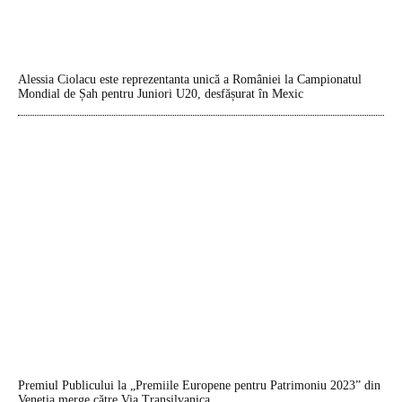
Alessia Ciolacu este reprezentanta unică a României la Campionatul
Mondial de Șah pentru Juniori U20, desfășurat în Mexic
Premiul Publicului la „Premiile Europene pentru Patrimoniu 2023” din
Veneția merge către Via Transilvanica.