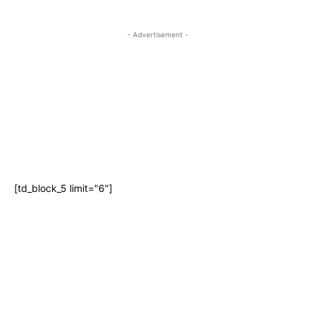
- Advertisement -
[td_block_5 limit="6"]