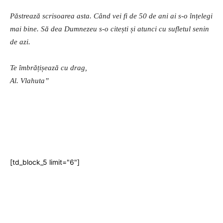
Păstrează scrisoarea asta. Când vei fi de 50 de ani ai s-o înțelegi
mai bine. Să dea Dumnezeu s-o citești și atunci cu sufletul senin
de azi.
Te îmbrățișează cu drag,
Al. Vlahuta”
[td_block_5 limit="6"]