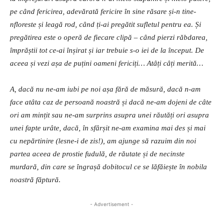
pe când fericirea, adevărată fericire în sine răsare și-n tine-
nfloreste și leagă rod, când ți-ai pregătit sufletul pentru ea. Și
pregătirea este o operă de fiecare clipă – când pierzi răbdarea,
împrăștii tot ce-ai înșirat și iar trebuie s-o iei de la început. De
aceea și vezi așa de puțini oameni fericiți… Atâți câți merită…
A, dacă nu ne-am iubi pe noi așa fără de măsură, dacă n-am
face atâta caz de persoană noastră și dacă ne-am dojeni de câte
ori am mințit sau ne-am surprins asupra unei răutăți ori asupra
unei fapte urâte, dacă, în sfârșit ne-am examina mai des și mai
cu nepărtinire (lesne-i de zis!), am ajunge să razuim din noi
partea aceea de prostie fudulă, de răutate și de necinste
murdară, din care se îngrașă dobitocul ce se lăfăiește în nobila
noastră făptură.
- Advertisement -