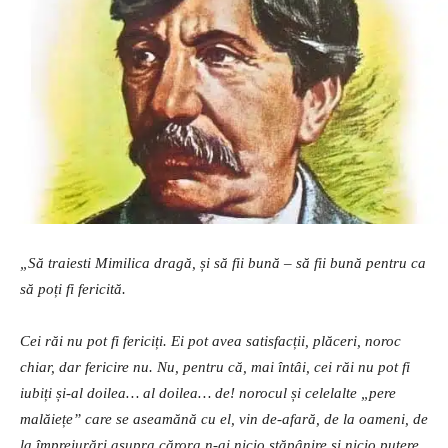
„Să traiesti Mimilica dragă, și să fii bună – să fii bună pentru ca
să poți fi fericită.
Cei răi nu pot fi fericiți. Ei pot avea satisfacții, plăceri, noroc
chiar, dar fericire nu. Nu, pentru că, mai întâi, cei răi nu pot fi
iubiți și-al doilea… al doilea… de! norocul și celelalte „pere
malăiețe” care se aseamănă cu el, vin de-afară, de la oameni, de
la împrejurări asupra cărora n-ai nicio stăpânire și nicio putere,