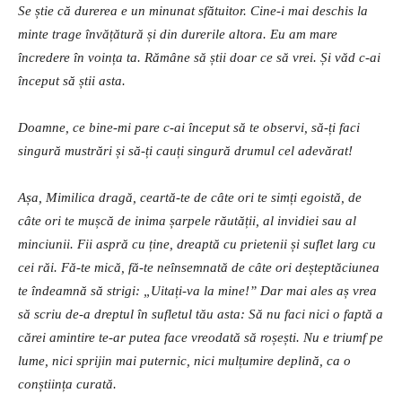
Se știe că durerea e un minunat sfătuitor. Cine-i mai deschis la
minte trage învățătură și din durerile altora. Eu am mare
încredere în voința ta. Rămâne să știi doar ce să vrei. Și văd c-ai
început să știi asta.
Doamne, ce bine-mi pare c-ai început să te observi, să-ți faci
singură mustrări și să-ți cauți singură drumul cel adevărat!
Așa, Mimilica dragă, ceartă-te de câte ori te simți egoistă, de
câte ori te mușcă de inima șarpele răutății, al invidiei sau al
minciunii. Fii aspră cu ține, dreaptă cu prietenii și suflet larg cu
cei răi. Fă-te mică, fă-te neînsemnată de câte ori deșteptăciunea
te îndeamnă să strigi: „Uitați-va la mine!” Dar mai ales aș vrea
să scriu de-a dreptul în sufletul tău asta: Să nu faci nici o faptă a
cărei amintire te-ar putea face vreodată să roșești. Nu e triumf pe
lume, nici sprijin mai puternic, nici mulțumire deplină, ca o
conștiința curată.