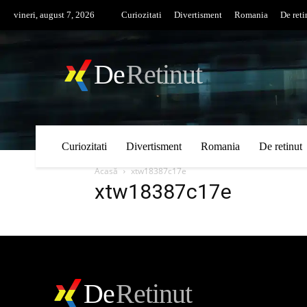
vineri, august 7, 2026
Curiozitati
Divertisment
Romania
De reti
De
Retinut
Curiozitati
Divertisment
Romania
De retinut
Acasă
xtw18387c17e
xtw18387c17e
De
Retinut