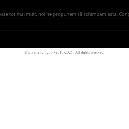
vate tot mai mult, noi ne propunem să schimbăm asta. Conţinu
© Livetrending.ro - 2015-2021 | All rights reserved.