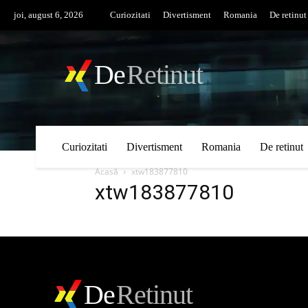
joi, august 6, 2026
Curiozitati
Divertisment
Romania
De retinut
De
Retinut
Curiozitati
Divertisment
Romania
De retinut
Acasă
xtw183877810
xtw183877810
De
Retinut