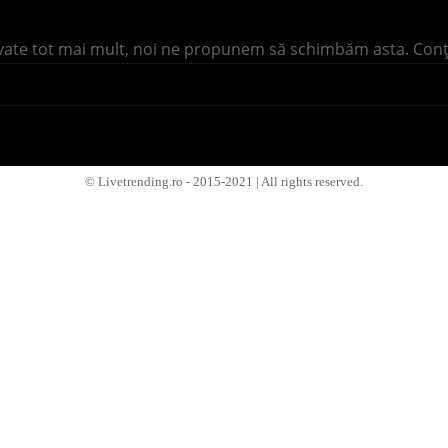
vate tot mai mult, noi ne propunem să schimbăm asta. Conţinu
© Livetrending.ro - 2015-2021 | All rights reserved.