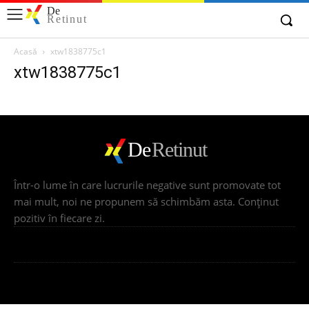
De
Retinut
Acasă
xtw1838775c1
xtw1838775c1
De
Retinut
Într-o lume în care lucrurile negative sunt promovate tot
mai mult, noi ne propunem să schimbăm asta. Conţinut
pozitiv în fiecare zi.