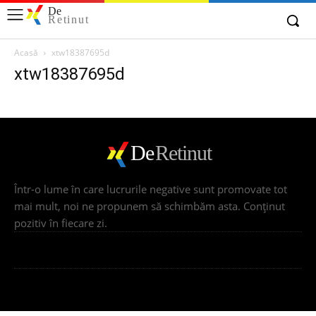
De
Retinut
Acasă
xtw18387695d
xtw18387695d
De
Retinut
Într-o lume în care lucrurile negative sunt promovate tot
mai mult, noi ne propunem să schimbăm asta. Conţinut
pozitiv în fiecare zi.