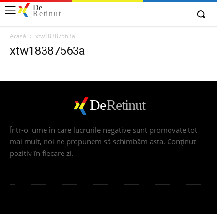
De
Retinut
Acasă
xtw18387563a
xtw18387563a
De
Retinut
Într-o lume în care lucrurile negative sunt promovate tot
mai mult, noi ne propunem să schimbăm asta. Conţinut
pozitiv în fiecare zi.