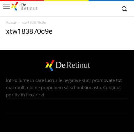
De
Retinut
Acasă
xtw183870c9e
xtw183870c9e
De
Retinut
Într-o lume în care lucrurile negative sunt promovate tot
mai mult, noi ne propunem să schimbăm asta. Conţinut
pozitiv în fiecare zi.