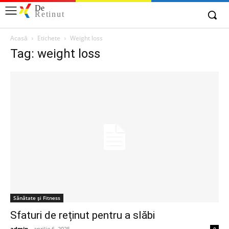
De
Retinut
Acasă
Etichete
Weight loss
Tag: weight loss
Sănătate și Fitness
Sfaturi de reținut pentru a slăbi
admin
-
aprilie 6, 2025
0