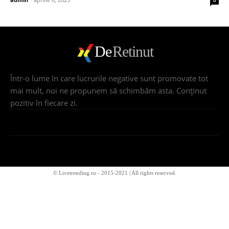
De
Retinut
Într-o lume în care lucrurile negative sunt promovate tot
mai mult, noi ne propunem să schimbăm asta. Conţinut
pozitiv în fiecare zi.
© Livetrending.ro - 2015-2021 | All rights reserved.