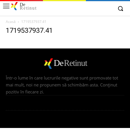
De
Retinut
Acasă
1719537937.41
1719537937.41
De
Retinut
Într-o lume în care lucrurile negative sunt promovate tot
mai mult, noi ne propunem să schimbăm asta. Conţinut
pozitiv în fiecare zi.