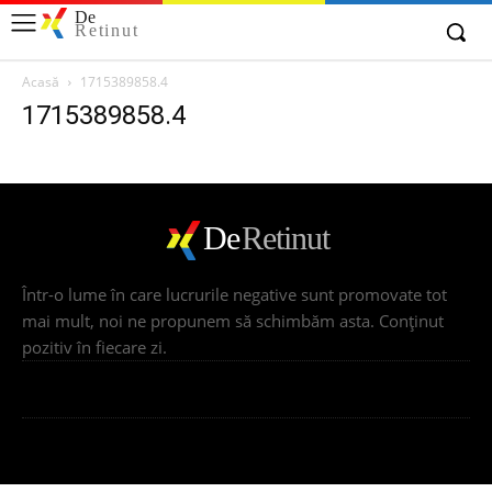
De
Retinut
Acasă
1715389858.4
1715389858.4
De
Retinut
Într-o lume în care lucrurile negative sunt promovate tot
mai mult, noi ne propunem să schimbăm asta. Conţinut
pozitiv în fiecare zi.