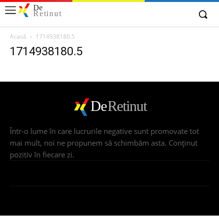
De
Retinut
Acasă
1714938180.5
1714938180.5
De
Retinut
Într-o lume în care lucrurile negative sunt promovate tot
mai mult, noi ne propunem să schimbăm asta. Conţinut
pozitiv în fiecare zi.