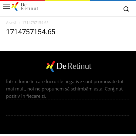
De
Retinut
Acasă
1714757154.65
1714757154.65
De
Retinut
Într-o lume în care lucrurile negative sunt promovate tot
mai mult, noi ne propunem să schimbăm asta. Conţinut
pozitiv în fiecare zi.