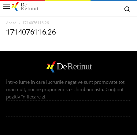
De
Retinut
Acasă
1714076116.26
1714076116.26
De
Retinut
Într-o lume în care lucrurile negative sunt promovate tot
mai mult, noi ne propunem să schimbăm asta. Conţinut
pozitiv în fiecare zi.