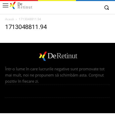
De
Retinut
Acasă
1713048811.94
1713048811.94
De
Retinut
Într-o lume în care lucrurile negative sunt promovate tot
mai mult, noi ne propunem să schimbăm asta. Conţinut
pozitiv în fiecare zi.