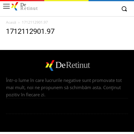
De
Retinut
Acasă
1712112901.97
1712112901.97
De
Retinut
Într-o lume în care lucrurile negative sunt promovate tot
mai mult, noi ne propunem să schimbăm asta. Conţinut
pozitiv în fiecare zi.