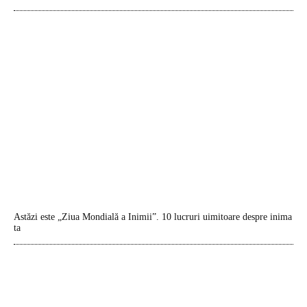
Astăzi este „Ziua Mondială a Inimii”. 10 lucruri uimitoare despre inima
ta