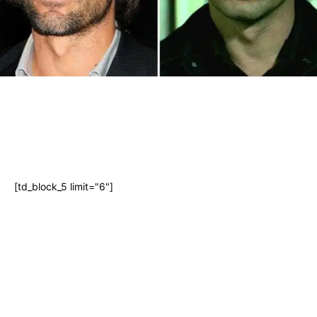
[td_block_5 limit="6"]