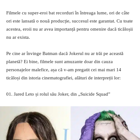
Filmele cu super-eroi bat recorduri în întreaga lume, ori de câte
ori este lansată o nouă producție, succesul este garantat. Cu toate
acestea, eroii nu ar avea importanță pentru omenire dacă ticăloșii
nu ar exista.
Pe cine ar învinge Batman dacă Jokerul nu ar trăi pe această
planetă? Ei bine, filmele sunt amuzante doar din cauza
personajelor malefice, așa că v-am pregatit cei mai mari 14
ticăloși din istoria cinematografiei, alături de interpreții lor:
01. Jared Leto și rolul său Joker, din „Suicide Squad”