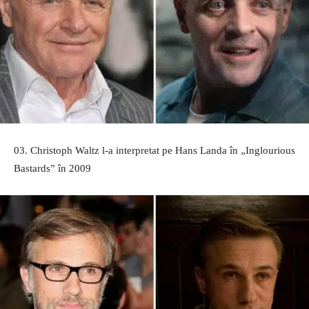
03. Christoph Waltz l-a interpretat pe Hans Landa în „Inglourious
Bastards” în 2009