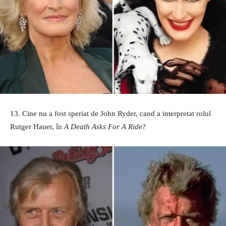
13. Cine nu a fost speriat de John Ryder, cand a interpretat rolul
Rutger Hauer, în
A Death Asks For A Ride
?